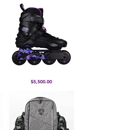
X6 Reaver Purple
Vista rápida
Precio
$5,500.00