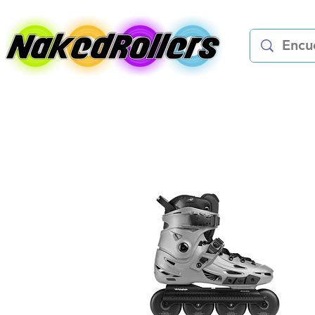
Patines
Protec