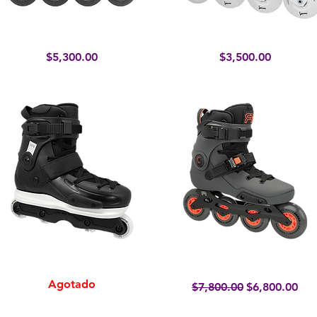
F6S Falcon Pro Gold
Luminous Rayon White
Vista rápida
Vista rápida
Precio
Precio
$5,300.00
$3,500.00
UFR Street
NEO 1 Dual Dark Grey
Vista rápida
Vista rápida
Agotado
Precio
Precio de ofe
$7,800.00
$6,800.00