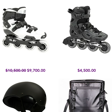
Spin White
FR AXS Night Sky
Vista rápida
Vista rápida
Precio
Precio de oferta
Precio
$10,500.00
$9,700.00
$4,500.00