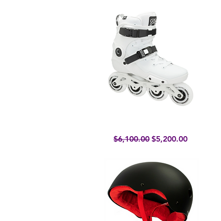
NEO 2 80 White
Vista rápida
Precio
Precio de oferta
$6,100.00
$5,200.00