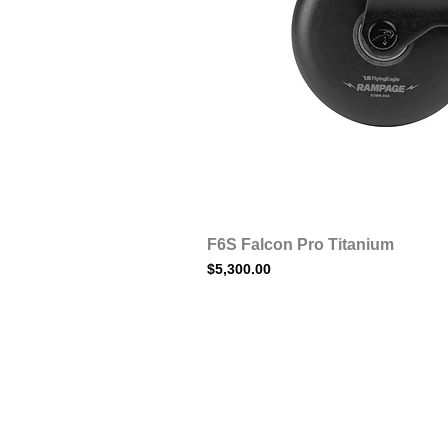
F6S Falcon Pro Titanium
Precio
$5,300.00
© 2018 by Naked Rollers.