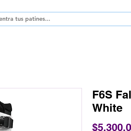
ciones
Refacciones
Accesorios
Pat
F6S Fa
White
$5,300.