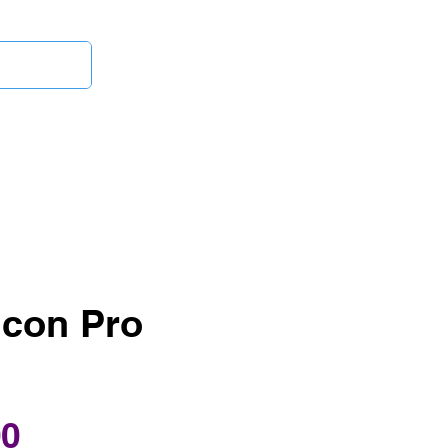
Iniciar sesión
inetas
¿Dudas?
lcon Pro
Precio
00