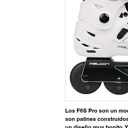
Los F6S Pro son un mod
son patines construidos
un diseño muy bonito. Y