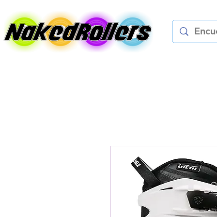
Patines
Protec