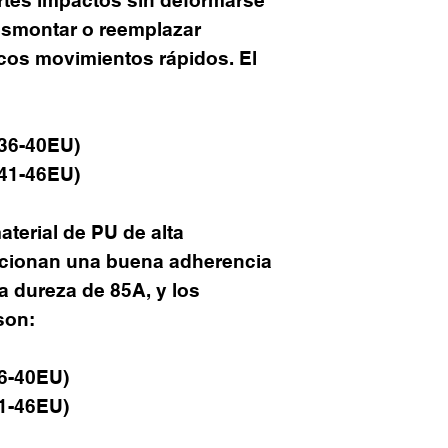
esmontar o reemplazar
cos movimientos rápidos. El
 36-40EU)
 41-46EU)
terial de PU de alta
rcionan una buena adherencia
a dureza de 85A, y los
son:
36-40EU)
41-46EU)