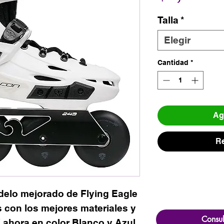
Talla
*
Elegir
Cantidad
*
Agr
Re
elo mejorado de Flying Eagle
 con los mejores materiales y
Consul
 ahora en color Blanco y Azul