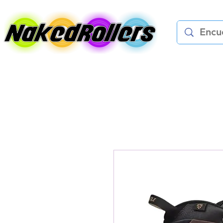
Patines
Protec