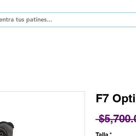
ciones
Refacciones
Accesorios
Pat
F7 Opt
 $5,700.
Talla
*