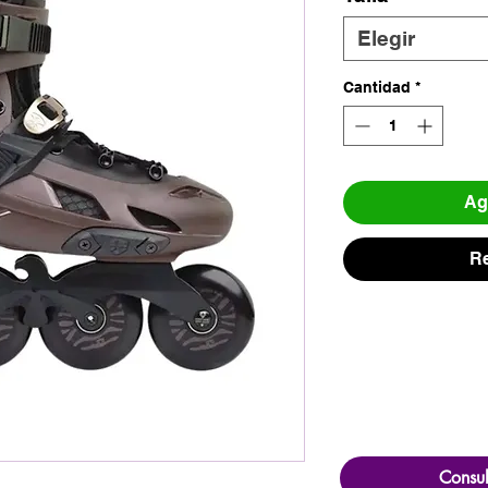
Elegir
Cantidad
*
Agr
Re
Consul