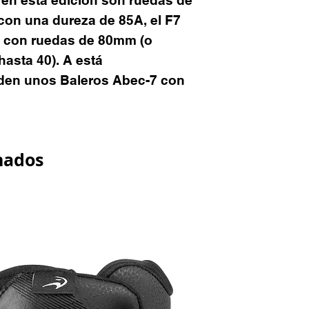
con una dureza de 85A, el F7
 con ruedas de 80mm (o
hasta 40). A está
aden unos Baleros Abec-7 con
nados