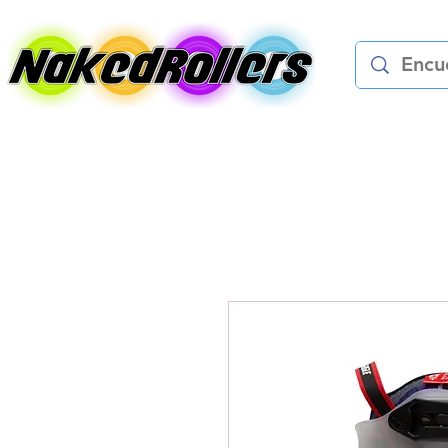
Patines
Protec