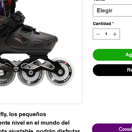
Elegir
Cantidad
*
Agr
Re
fly, los pequeños
ente nivel en el mundo del
Consul
ota ajustable, podrán disfrutar