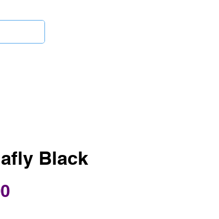
Iniciar sesión
inetas
¿Dudas?
afly Black
Precio
00