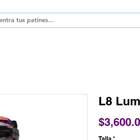
ciones
Refacciones
Accesorios
Pat
L8 Lum
$3,600.
Talla
*