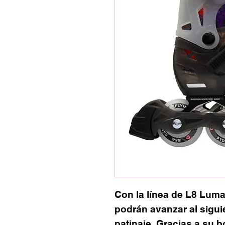
Con la línea de L8 Luma
podrán avanzar al sigui
patinaje. Gracias a su b