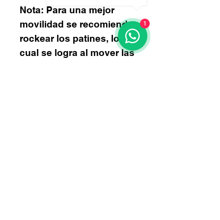
Nota: Para una mejor
movilidad se recomienda
1
rockear los patines, lo
cual se logra al mover las
ruedas de en medio a los
extremos y las de los
extremos a en medio
quedando de la siguiente
manera:
Talla S 62mm-64mm-
64mm-62mm.
Talla M 70mm-72mm-
72mm-70mm.
Talla G 74mm-76mm-