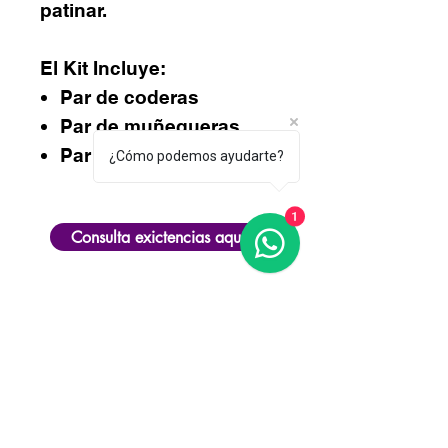
patinar.
El Kit Incluye:
Par de coderas
Par de muñequeras
Par de rodilleras.
¿Cómo podemos ayudarte?
1
Consulta exictencias aquí
Productos
relacionados